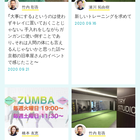
竹内 彰吾
瀬川 拓由樹
「大事にする」というのは使わ
新しいトレーニングを求めて
ずキレイに置いておくことじ
2020.09.16
ゃない。手入れをしながらガ
ンガンに使い倒すことであ
り、それは人間の体にも言え
るんじゃないかと思った話〜
京都の旧車屋さんのイベント
で感じたこと〜
2020.09.21
橋本 友恵
竹内 彰吾