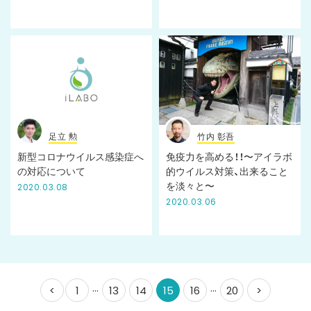
足立 勲
竹内 彰吾
新型コロナウイルス感染症へ
免疫力を高める！！〜アイラボ
の対応について
的ウイルス対策、出来ること
を淡々と〜
2020.03.08
2020.03.06
...
...
<
1
13
14
15
16
20
>