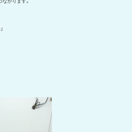
つながります。
か
」