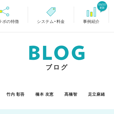
09/07
更新
ラボの特徴
システム・料金
事例紹介
BLOG
ブログ
竹内 彰吾
橋本 友恵
髙橋智
足立麻緒