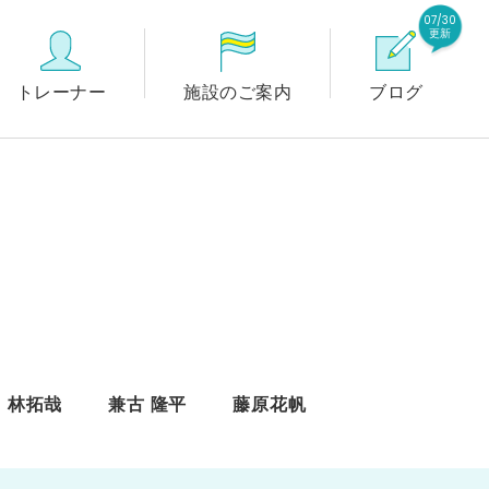
07/30
更新
トレーナー
施設のご案内
ブログ
林拓哉
兼古 隆平
藤原花帆