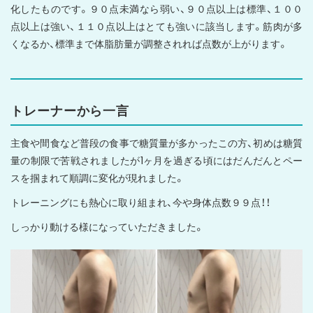
化したものです。９０点未満なら弱い、９０点以上は標準、１００
点以上は強い、１１０点以上はとても強いに該当します。筋肉が多
くなるか、標準まで体脂肪量が調整されれば点数が上がります。
トレーナーから一言
主食や間食など普段の食事で糖質量が多かったこの方、初めは糖質
量の制限で苦戦されましたが1ヶ月を過ぎる頃にはだんだんとペー
スを掴まれて順調に変化が現れました。
トレーニングにも熱心に取り組まれ、今や身体点数９９点！！
しっかり動ける様になっていただきました。