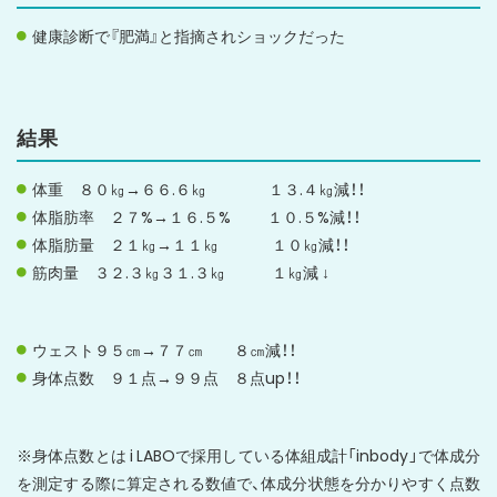
健康診断で『肥満』と指摘されショックだった
結果
体重 ８０㎏→６６.６㎏ １３.４㎏減！！
体脂肪率 ２７%→１６.５% １０.５%減！！
体脂肪量 ２１㎏→１１㎏ １０㎏減！！
筋肉量 ３２.３㎏３１.３㎏ １㎏減 ↓
ウェスト９５㎝→７７㎝ ８㎝減！！
身体点数 ９１点→９９点 ８点up！！
※身体点数とは i LABOで採用している体組成計「inbody」で体成分
を測定する際に算定される数値で、体成分状態を分かりやすく点数