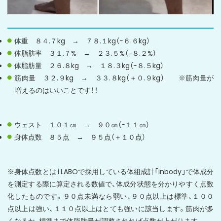
体重 ８４.７kg → ７８.１kg（−６.６kg）
体脂肪率 ３１.７% → ２３.５%（−８.２%）
体脂肪量 ２６.８kg → １８.３kg（−８.５kg）
筋肉量 ３２.９kg → ３３.８kg（＋０.９kg） ※筋肉量が
増えるのはいいことです！！
ウェスト １０１㎝ → ９０㎝（−１１㎝）
身体点数 ８５点 → ９５点（＋１０点）
※身体点数とは i LABOで採用している体組成計「inbody」で体成分
を測定する際に算定される数値で、体成分状態を分かりやすく点数
化したものです。９０点未満なら弱い、９０点以上は標準、１００
点以上は強い、１１０点以上はとても強いに該当します。筋肉が多
くなるか、標準まで体脂肪量が調整されれば点数が上がります。