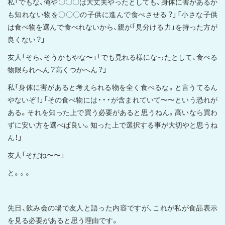
私「でもな、俺や〇〇〇は大丈夫やったとしても、身体に害があるか
も知れない物を〇〇〇の子供に進んで食べさせる？」「小さな子供
は食べ物を選んで食べれないから、親が「見分ける力」を持った方が
良くない？」
友人「そら、そうかもやな〜」「でも見れる様になったとして、食べる
物限られへん？高くつかへん？」
私「身体に害があると考えられる物を全く食べるな。と言うてるん
やないぞ！」「その食べ物には・・・が含まれていて〜〜という恐れが
ある。それを知った上で買う必要があると思うねん。高いなら買わ
ずに安い方を選べば良い。知った上で選択する事が大切やと思うね
ん！」
友人「そだね〜〜」
と。。。
先日、飲み会の場で友人と語った内容ですが、これが私が食品表示
を見る必要があると思う理由です。