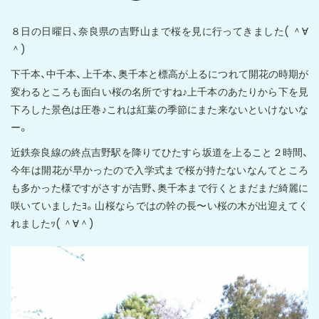
８日の日曜日、奈良県の吉野山まで桜を見に行ってきました( ＾∀
＾)
下千本、中千本、上千本、奥千本と標高が上るにつれて開花の時期が
変わるところも面白い桜の名所ですね♪上千本のあたりから下を見
下ろした景色は圧巻♪これは紅葉の季節にまた来ないといけないな
ー。
近鉄奈良線の終点吉野駅を降りてひたすら坂道を上ること２時間、
今年は開花が早かったので入学式まで桜が持たないなんてところ
も多かった様ですがさすが吉野、奥千本まで行くとまだまだ綺麗に
咲いていましたﾖ。山桜ならではの幹の長〜い桜の木が出迎えてく
れましたｯ( ＾∀＾)