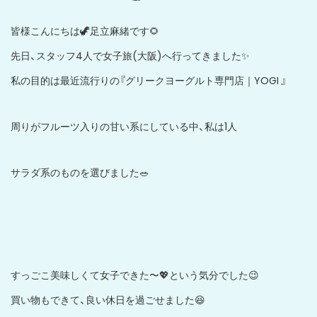
皆様こんにちは🦖足立麻緒です🌻
先日、スタッフ4人で女子旅(大阪)へ行ってきました✨
私の目的は最近流行りの『グリークヨーグルト専門店｜YOGI 』
周りがフルーツ入りの甘い系にしている中、私は1人
サラダ系のものを選びました🥗
すっごこ美味しくて女子できた〜💖という気分でした😉
買い物もできて、良い休日を過ごせました😆