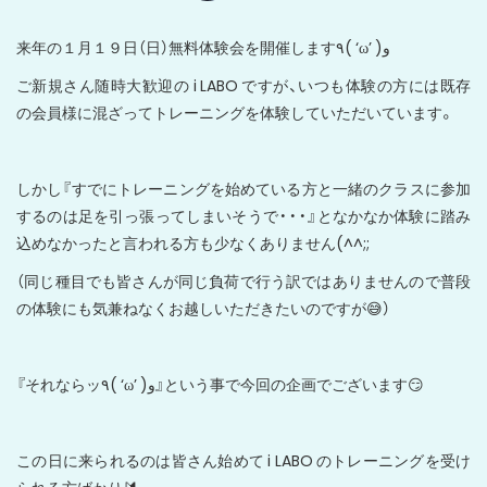
来年の１月１９日（日）無料体験会を開催します٩( ‘ω’ )و
ご新規さん随時大歓迎の i LABO ですが、いつも体験の方には既存
の会員様に混ざってトレーニングを体験していただいています。
しかし『すでにトレーニングを始めている方と一緒のクラスに参加
するのは足を引っ張ってしまいそうで・・・』となかなか体験に踏み
込めなかったと言われる方も少なくありません(^^;;
（同じ種目でも皆さんが同じ負荷で行う訳ではありませんので普段
の体験にも気兼ねなくお越しいただきたいのですが😅）
『それならッ٩( ‘ω’ )و』という事で今回の企画でございます😏
この日に来られるのは皆さん始めて i LABO のトレーニングを受け