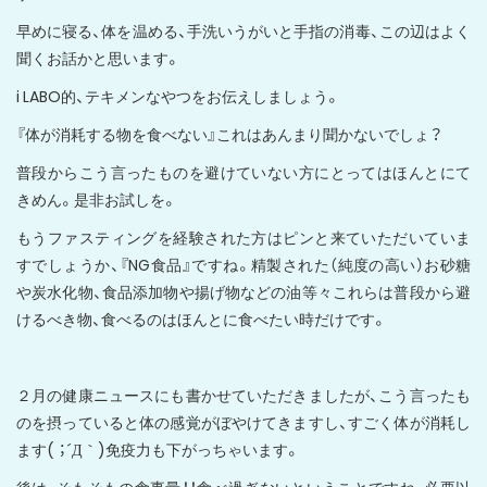
早めに寝る、体を温める、手洗いうがいと手指の消毒、この辺はよく
聞くお話かと思います。
i LABO的、テキメンなやつをお伝えしましょう。
『体が消耗する物を食べない』これはあんまり聞かないでしょ？
普段からこう言ったものを避けていない方にとってはほんとにて
きめん。是非お試しを。
もうファスティングを経験された方はピンと来ていただいていま
すでしょうか、『NG食品』ですね。精製された（純度の高い）お砂糖
や炭水化物、食品添加物や揚げ物などの油等々これらは普段から避
けるべき物、食べるのはほんとに食べたい時だけです。
２月の健康ニュースにも書かせていただきましたが、こう言ったも
のを摂っていると体の感覚がぼやけてきますし、すごく体が消耗し
ます( ；´Д｀)免疫力も下がっちゃいます。