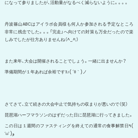
になって参りましたが、活動量がなるべく減らないように。。。。
丹波篠山ABCはアイラボ会員様も何人か参加される予定なところ
非常に残念でした。。。「完走」へ向けての対策も万全だったので楽
しみでしたが仕方ありませんね（^_^;）
また来年、大会は開催されることでしょう。一緒に出ませんか？
準備期間が１年あれば余裕ですﾖ♪( ´θ｀)ノ
さてさて、立て続きの大会中止で気持ちの収まりが悪いので（笑）
琵琶湖ハーフマラソンのはずだった日に琵琶湖に行ってきました。
この日は１週間のファスティングを終えての通常の食事解禁日٩(
‘ω’ )و