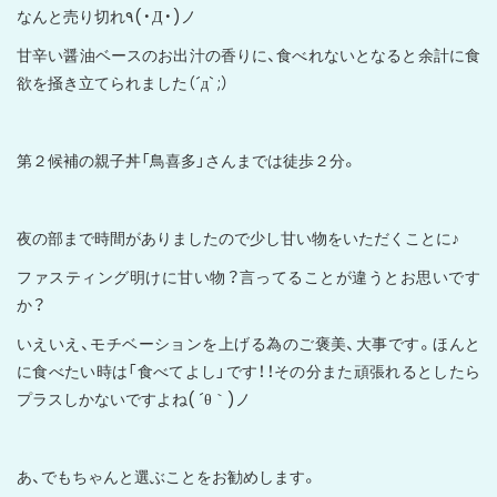
なんと売り切れ٩(・Д・)ノ
甘辛い醤油ベースのお出汁の香りに、食べれないとなると余計に食
欲を掻き立てられました（´д` ;）
第２候補の親子丼「鳥喜多」さんまでは徒歩２分。
夜の部まで時間がありましたので少し甘い物をいただくことに♪
ファスティング明けに甘い物？言ってることが違うとお思いです
か？
いえいえ、モチベーションを上げる為のご褒美、大事です。ほんと
に食べたい時は「食べてよし」です！！その分また頑張れるとしたら
プラスしかないですよね( ´θ｀)ノ
あ、でもちゃんと選ぶことをお勧めします。