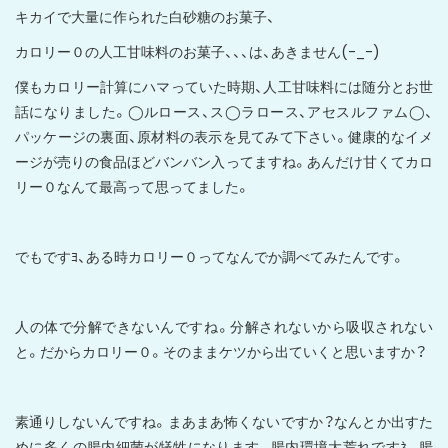
キカイで大量に作られた白砂糖のお菓子、
カロリー０の人工甘味料のお菓子、、、は、あきません(-_-)
僕もカロリー計算にハマっていた時期、人工甘味料には随分とお世
話になりました。◯ルロース、ス◯ラロース、アセスルファム◯、
パッケージの裏面、原材料の表示を見てみて下さい。健康的なイメ
ージが売りの食品ほどバンバン入ってますね。あんだけ甘くてカロ
リー０なんて最高って思ってました。
でもですﾖ、ある時カロリー０ってなんでか調べてみたんです。
人の体で分解できないんですね。分解されないから吸収されない
と。だからカロリー０。そのままケツから出ていくと思いますか？
素通りしないんですね。まあまあ怖くないですか？なんとか出すた
めに多くの腸内細菌が犠牲になります。腸内環境大荒れですﾈ。腸