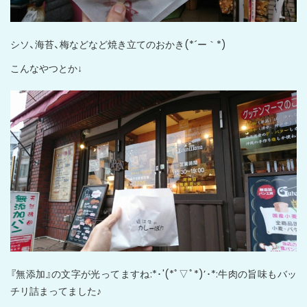
シソ、海苔、梅などなど焼き立てのおかき(*´ー｀*)
こんなやつとか↓
『無添加』の文字が光ってますね:*･'(*ﾟ▽ﾟ*)’･*:牛肉の旨味もバッ
チリ詰まってました♪