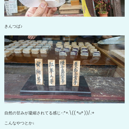
きんつば♪
自然の甘みが凝縮されてる感じ･:*+.\(( °ω° ))/.:+
こんなやつとか↓