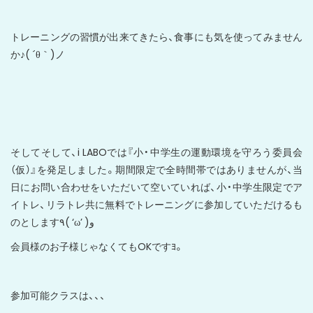
トレーニングの習慣が出来てきたら、食事にも気を使ってみません
か♪( ´θ｀)ノ
そしてそして、i LABOでは『小・中学生の運動環境を守ろう委員会
（仮）』を発足しました。期間限定で全時間帯ではありませんが、当
日にお問い合わせをいただいて空いていれば、小・中学生限定でア
イトレ、リラトレ共に無料でトレーニングに参加していただけるも
のとします٩( ‘ω’ )و
会員様のお子様じゃなくてもOKですﾖ。
参加可能クラスは、、、